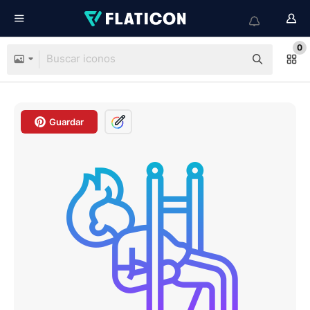
0
Guardar