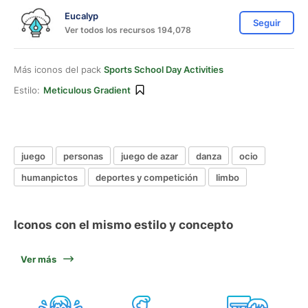
Eucalyp
Seguir
Ver todos los recursos 194,078
Más iconos del pack
Sports School Day Activities
Estilo:
Meticulous Gradient
juego
personas
juego de azar
danza
ocio
humanpictos
deportes y competición
limbo
Iconos con el mismo estilo y concepto
Ver más