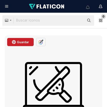
0
Guardar