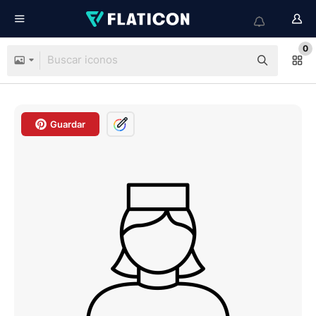
0
Guardar