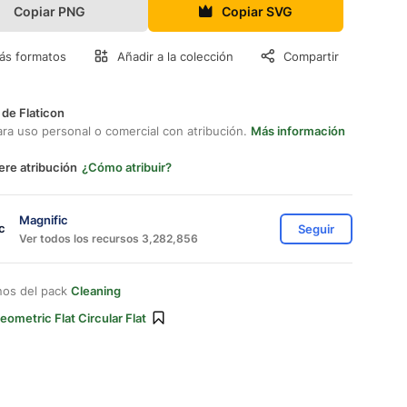
Copiar PNG
Copiar SVG
ás formatos
Añadir a la colección
Compartir
 de Flaticon
ara uso personal o comercial con atribución.
Más información
ere atribución
¿Cómo atribuir?
Magnific
Seguir
Ver todos los recursos 3,282,856
nos del pack
Cleaning
eometric Flat Circular Flat