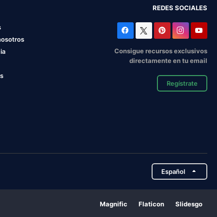
REDES SOCIALES
s
nosotros
Consigue recursos exclusivos
ia
directamente en tu email
os
Regístrate
Español
Magnific
Flaticon
Slidesgo