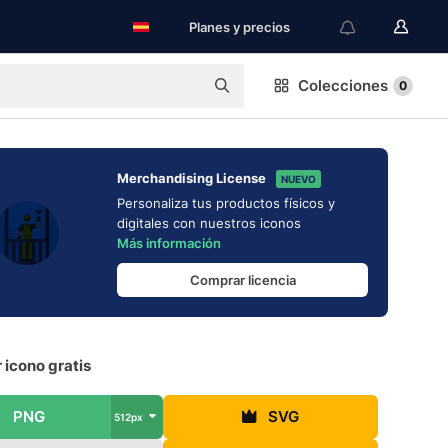
Planes y precios
Colecciones
0
Merchandising License
NUEVO
Personaliza tus productos físicos y
digitales con nuestros iconos
Más información
Comprar licencia
 icono gratis
PNG
SVG
512px