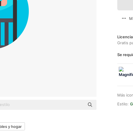
M
Licencia
Gratis p
Se requi
Más ico
Estilo:
G
les y hogar