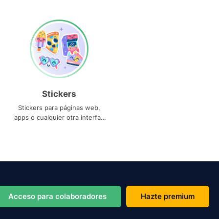
Stickers
Stickers para páginas web,
apps o cualquier otra interfaz
que necesites
Acceso para colaboradores
Hazte premium