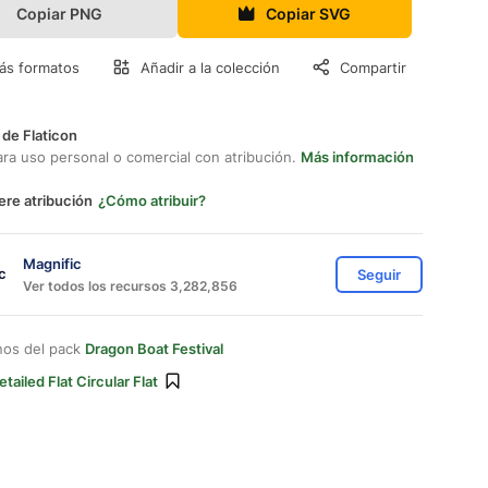
Copiar PNG
Copiar SVG
ás formatos
Añadir a la colección
Compartir
 de Flaticon
ara uso personal o comercial con atribución.
Más información
ere atribución
¿Cómo atribuir?
Magnific
Seguir
Ver todos los recursos 3,282,856
nos del pack
Dragon Boat Festival
etailed Flat Circular Flat