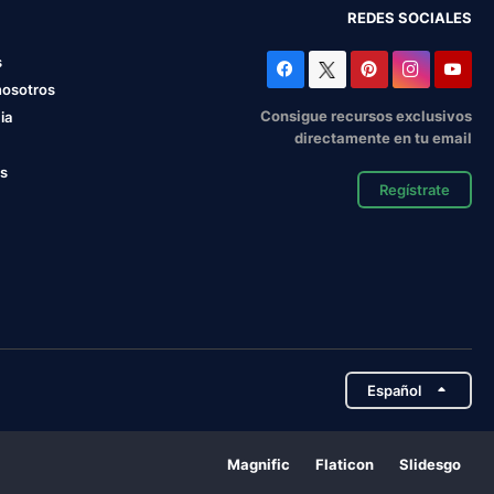
REDES SOCIALES
s
nosotros
Consigue recursos exclusivos
ia
directamente en tu email
os
Regístrate
Español
Magnific
Flaticon
Slidesgo