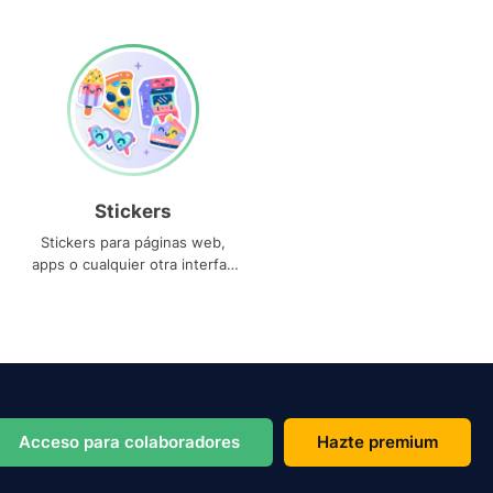
Stickers
Stickers para páginas web,
apps o cualquier otra interfaz
que necesites
Acceso para colaboradores
Hazte premium