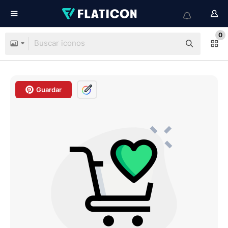
0
Guardar