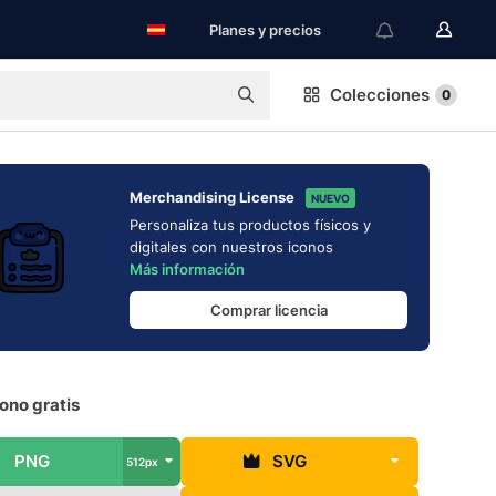
Planes y precios
Colecciones
0
Merchandising License
NUEVO
Personaliza tus productos físicos y
digitales con nuestros iconos
Más información
Comprar licencia
cono gratis
PNG
SVG
512px