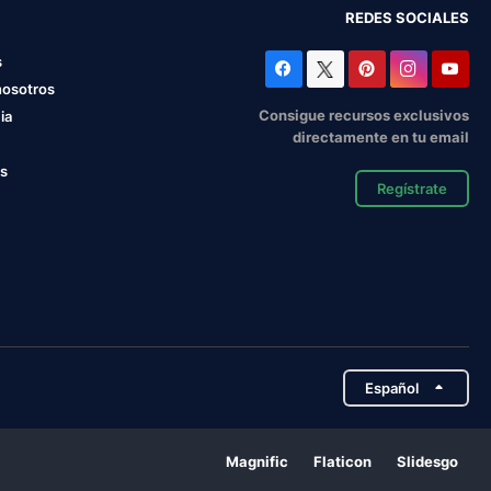
REDES SOCIALES
s
nosotros
Consigue recursos exclusivos
ia
directamente en tu email
os
Regístrate
Español
Magnific
Flaticon
Slidesgo