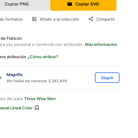
Copiar PNG
Copiar SVG
ás formatos
Añadir a la colección
Compartir
 de Flaticon
ara uso personal o comercial con atribución.
Más información
ere atribución
¿Cómo atribuir?
Magnific
Seguir
Ver todos los recursos 3,282,856
nos del pack
Three Wise Men
awaii Lineal Color