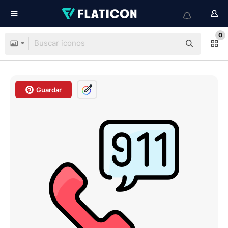
0
Guardar