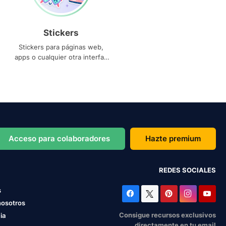
Stickers
Stickers para páginas web,
apps o cualquier otra interfaz
que necesites
Acceso para colaboradores
Hazte premium
REDES SOCIALES
s
nosotros
Consigue recursos exclusivos
ia
directamente en tu email