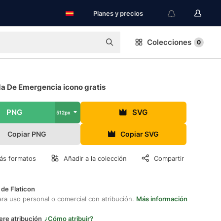
Planes y precios
Colecciones
0
a De Emergencia icono gratis
PNG
SVG
512px
Copiar PNG
Copiar SVG
ás formatos
Añadir a la colección
Compartir
 de Flaticon
ara uso personal o comercial con atribución.
Más información
ere atribución
¿Cómo atribuir?