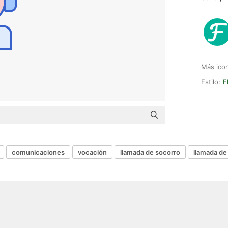
Más ico
Estilo:
F
comunicaciones
vocación
llamada de socorro
llamada d