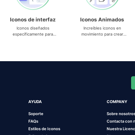
Iconos de interfaz
Iconos Animados
Iconos diseñados
Increíbles iconos en
específicamente para
movimiento para crear
interfaces
proyectos dinámicos
AYUDA
COMPANY
Soporte
Sobre nosotro
FAQs
Contacta con 
Estilos de Iconos
Nuestra Licenc