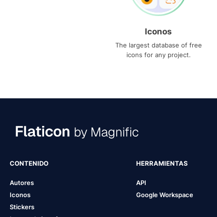
Iconos
The largest database of free
icons for any project.
CONTENIDO
HERRAMIENTAS
Autores
API
Iconos
Google Workspace
Stickers