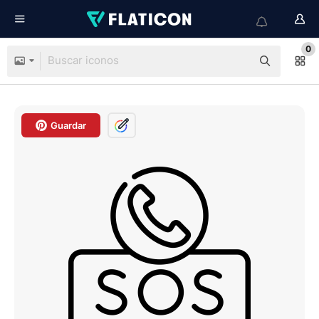
0
Guardar