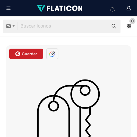
0
Guardar