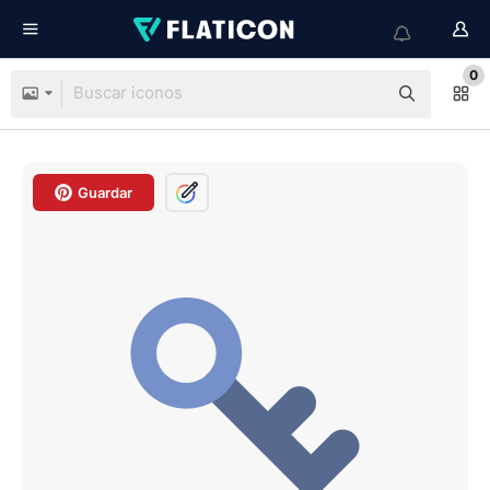
0
Guardar