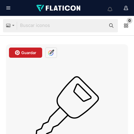
0
Guardar