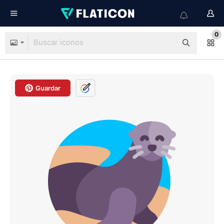
0
Guardar