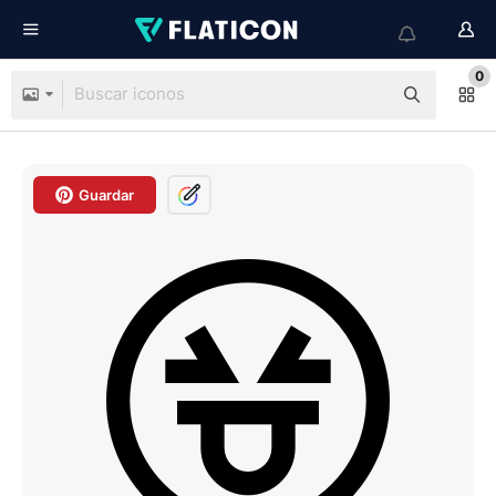
0
Guardar