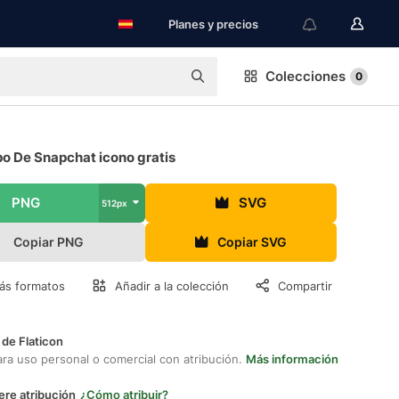
Planes y precios
Colecciones
0
po De Snapchat icono gratis
PNG
SVG
512px
Copiar PNG
Copiar SVG
ás formatos
Añadir a la colección
Compartir
 de Flaticon
ara uso personal o comercial con atribución.
Más información
ere atribución
¿Cómo atribuir?