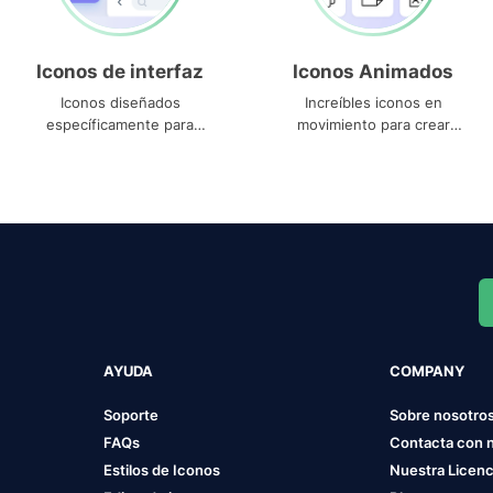
Iconos de interfaz
Iconos Animados
Iconos diseñados
Increíbles iconos en
específicamente para
movimiento para crear
interfaces
proyectos dinámicos
AYUDA
COMPANY
Soporte
Sobre nosotro
FAQs
Contacta con 
Estilos de Iconos
Nuestra Licenc