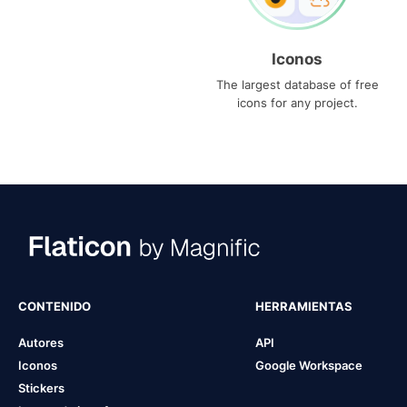
Iconos
The largest database of free
icons for any project.
CONTENIDO
HERRAMIENTAS
Autores
API
Iconos
Google Workspace
Stickers