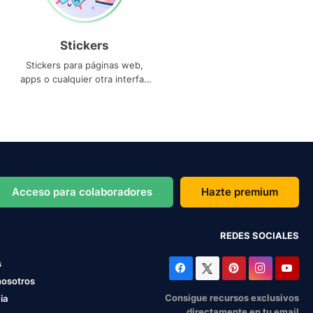
Stickers
Stickers para páginas web,
apps o cualquier otra interfaz
que necesites
Acceso para colaboradores
Hazte premium
REDES SOCIALES
s
nosotros
Consigue recursos exclusivos
ia
directamente en tu email