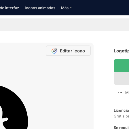
de interfaz
Iconos animados
Más
Editar icono
Logoti
M
Licencia
Gratis p
Se requi