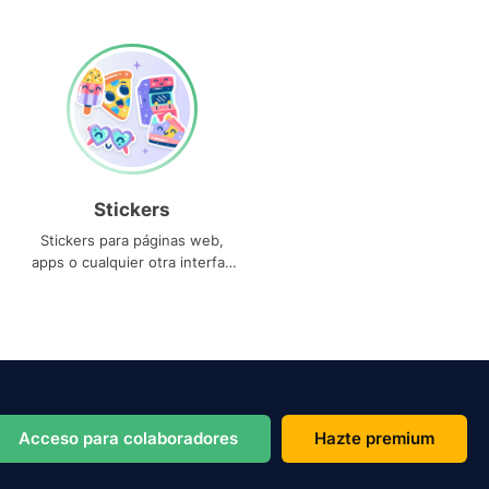
Stickers
Stickers para páginas web,
apps o cualquier otra interfaz
que necesites
Acceso para colaboradores
Hazte premium