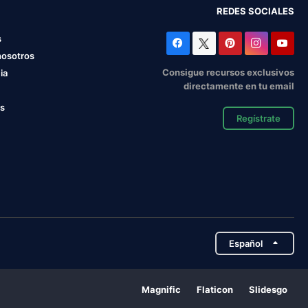
REDES SOCIALES
s
nosotros
Consigue recursos exclusivos
ia
directamente en tu email
os
Regístrate
Español
Magnific
Flaticon
Slidesgo