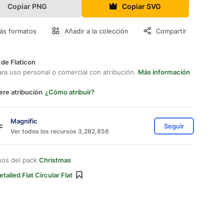
Copiar PNG
Copiar SVG
ás formatos
Añadir a la colección
Compartir
 de Flaticon
ara uso personal o comercial con atribución.
Más información
ere atribución
¿Cómo atribuir?
Magnific
Seguir
Ver todos los recursos 3,282,856
nos del pack
Christmas
etailed Flat Circular Flat