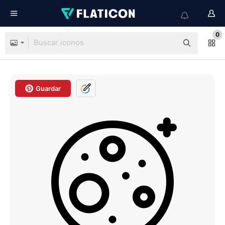
0
Guardar