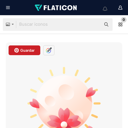
0
Guardar