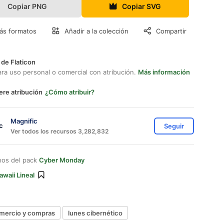
Copiar PNG
Copiar SVG
ás formatos
Añadir a la colección
Compartir
 de Flaticon
ara uso personal o comercial con atribución.
Más información
ere atribución
¿Cómo atribuir?
Magnific
Seguir
Ver todos los recursos 3,282,832
nos del pack
Cyber Monday
awaii Lineal
mercio y compras
lunes cibernético