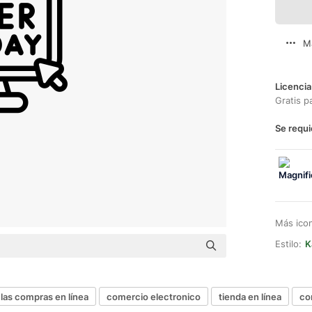
M
Licencia
Gratis p
Se requi
Más ico
Estilo:
K
las compras en línea
comercio electronico
tienda en línea
co