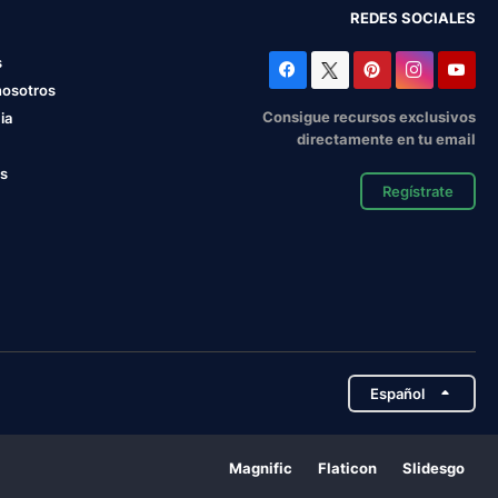
REDES SOCIALES
s
nosotros
Consigue recursos exclusivos
ia
directamente en tu email
os
Regístrate
Español
Magnific
Flaticon
Slidesgo