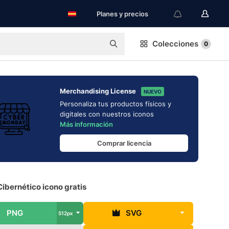
Planes y precios
Colecciones
0
Merchandising License
NUEVO
Personaliza tus productos físicos y
digitales con nuestros iconos
Más información
Comprar licencia
ibernético icono gratis
PNG
SVG
512px