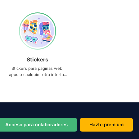
Stickers
Stickers para páginas web,
apps o cualquier otra interfaz
que necesites
Acceso para colaboradores
Hazte premium