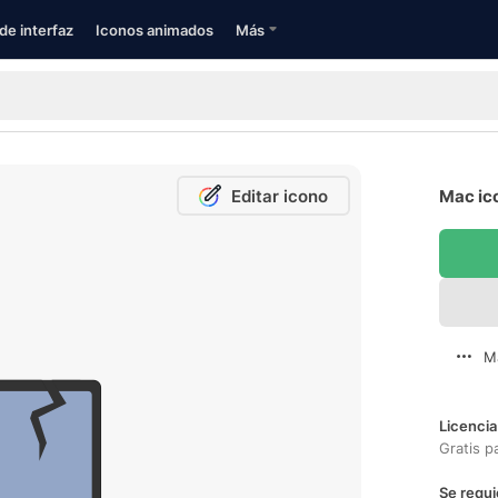
de interfaz
Iconos animados
Más
Editar icono
Mac ico
M
Licencia
Gratis p
Se requi