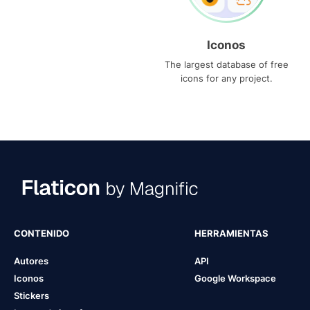
Iconos
The largest database of free
icons for any project.
CONTENIDO
HERRAMIENTAS
Autores
API
Iconos
Google Workspace
Stickers