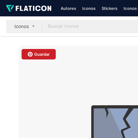
Autores
Iconos
Stickers
Iconos 
Iconos
Guardar