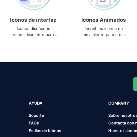
Iconos de interfaz
Iconos Animados
Iconos diseñados
Increíbles iconos en
específicamente para
movimiento para crear
interfaces
proyectos dinámicos
AYUDA
COMPANY
Soporte
Sobre nosotro
FAQs
Contacta con 
Estilos de Iconos
Nuestra Licenc