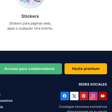
Stickers
Stickers para páginas web,
apps o cualquier otra interfaz
que necesites
Acceso para colaboradores
Hazte premium
REDES SOCIALES
s
nosotros
Consigue recursos exclusivos
ia
directamente en tu email