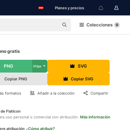
Planes y precios
Colecciones
0
no gratis
PNG
SVG
512px
Copiar PNG
Copiar SVG
ás formatos
Añadir a la colección
Compartir
 de Flaticon
ara uso personal o comercial con atribución.
Más información
ere atribución
¿Cómo atribuir?