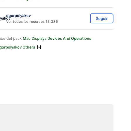
egorpolyakov
Seguir
Ver todos los recursos 13,336
nos del pack
Mac Displays Devices And Operations
gorpolyakov Others