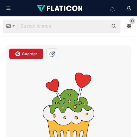
0
Guardar