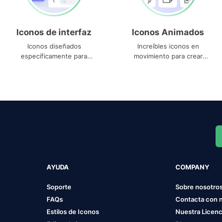
Iconos de interfaz
Iconos Animados
Iconos diseñados
Increíbles iconos en
específicamente para
movimiento para crear
interfaces
proyectos dinámicos
AYUDA
COMPANY
Soporte
Sobre nosotro
FAQs
Contacta con 
Estilos de Iconos
Nuestra Licenc