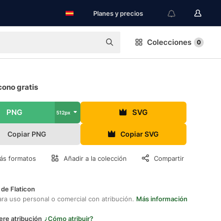
Planes y precios
Colecciones
0
cono gratis
PNG
SVG
512px
Copiar PNG
Copiar SVG
ás formatos
Añadir a la colección
Compartir
 de Flaticon
ara uso personal o comercial con atribución.
Más información
ere atribución
¿Cómo atribuir?