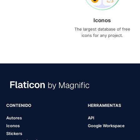
Iconos
The largest database of free
icons for any project.
CONTENIDO
HERRAMIENTAS
Autores
API
Iconos
Google Workspace
Stickers