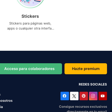
Stickers
Stickers para páginas web,
apps o cualquier otra interfaz
que necesites
Acceso para colaboradores
Hazte premium
REDES SOCIALES
s
nosotros
Consigue recursos exclusivos
ia
directamente en tu email