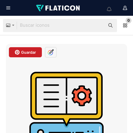
0
Guardar