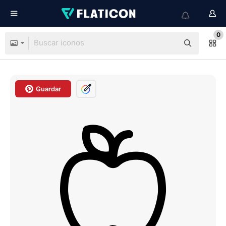
0
Guardar