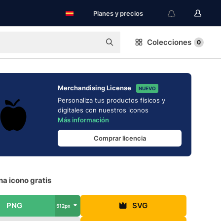
Planes y precios
Colecciones
0
Merchandising License
NUEVO
Personaliza tus productos físicos y
digitales con nuestros iconos
Más información
Comprar licencia
a icono gratis
PNG
SVG
512px