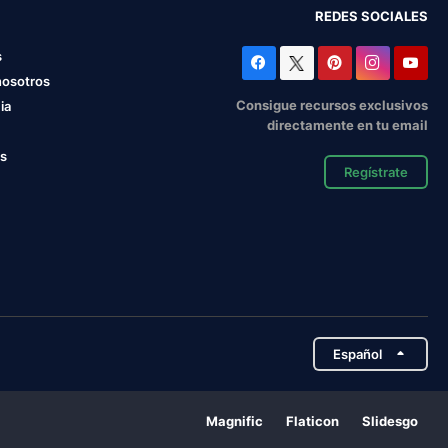
REDES SOCIALES
s
nosotros
Consigue recursos exclusivos
ia
directamente en tu email
os
Regístrate
Español
Magnific
Flaticon
Slidesgo