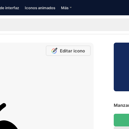
de interfaz
Iconos animados
Más
Editar icono
Manzan