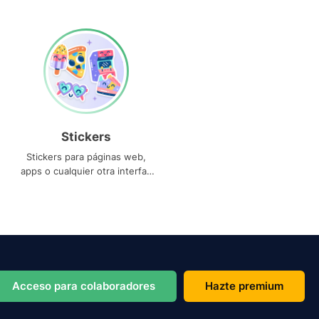
Stickers
Stickers para páginas web,
apps o cualquier otra interfaz
que necesites
Acceso para colaboradores
Hazte premium