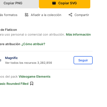
Copiar PNG
Copiar SVG
ás formatos
Añadir a la colección
Compartir
 de Flaticon
ara uso personal o comercial con atribución.
Más información
ere atribución
¿Cómo atribuir?
Magnific
Seguir
Ver todos los recursos 3,282,856
nos del pack
Videogame Elements
asic Rounded Filled