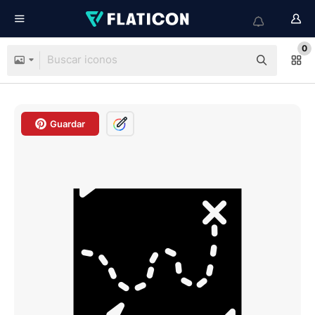
0
Guardar