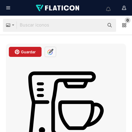
0
Guardar