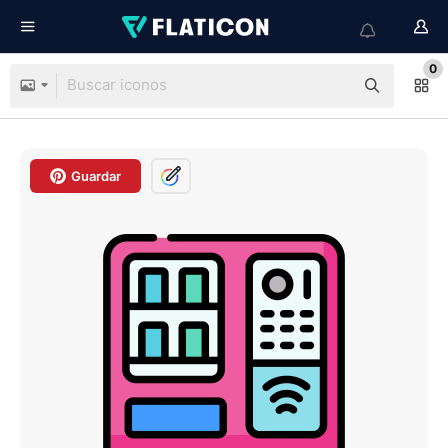
0
Guardar