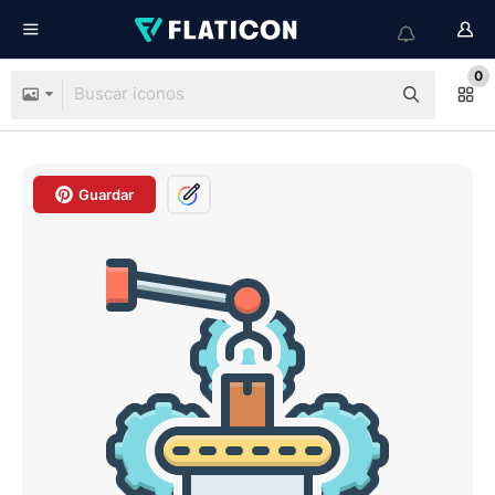
0
Guardar