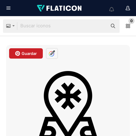
0
Guardar