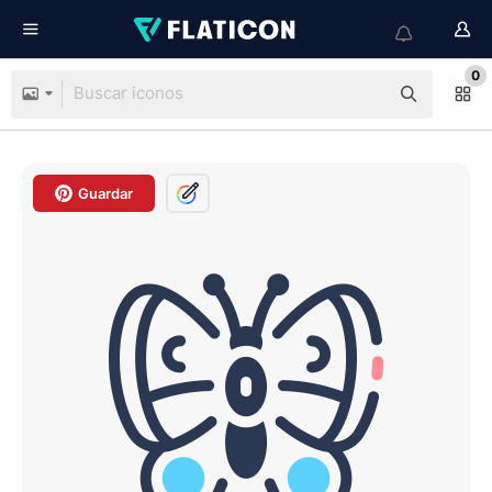
0
Guardar