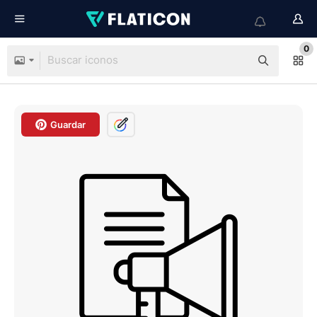
0
Guardar