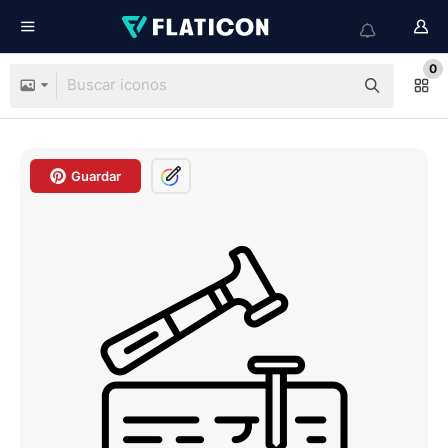
0
Guardar