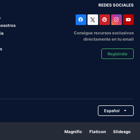
REDES SOCIALES
s
nosotros
Consigue recursos exclusivos
ia
directamente en tu email
os
Regístrate
Español
Magnific
Flaticon
Slidesgo