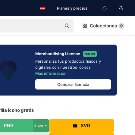
Planes y precios
Colecciones
0
Merchandising License
NUEVO
Personaliza tus productos físicos y
digitales con nuestros iconos
Más información
Comprar licencia
lla icono gratis
PNG
SVG
512px