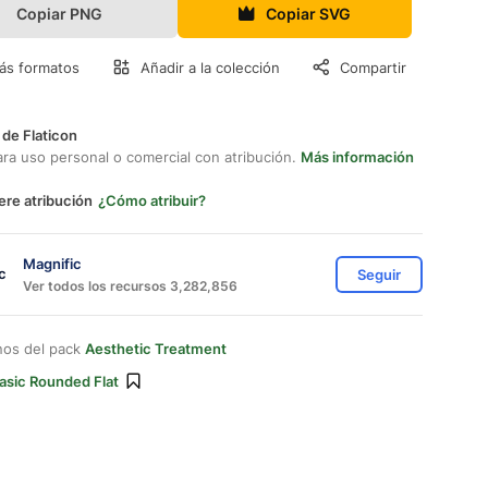
Copiar PNG
Copiar SVG
ás formatos
Añadir a la colección
Compartir
 de Flaticon
ara uso personal o comercial con atribución.
Más información
ere atribución
¿Cómo atribuir?
Magnific
Seguir
Ver todos los recursos 3,282,856
nos del pack
Aesthetic Treatment
asic Rounded Flat