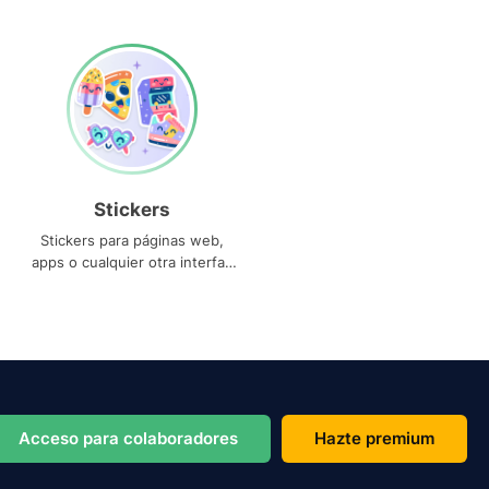
Stickers
Stickers para páginas web,
apps o cualquier otra interfaz
que necesites
Acceso para colaboradores
Hazte premium