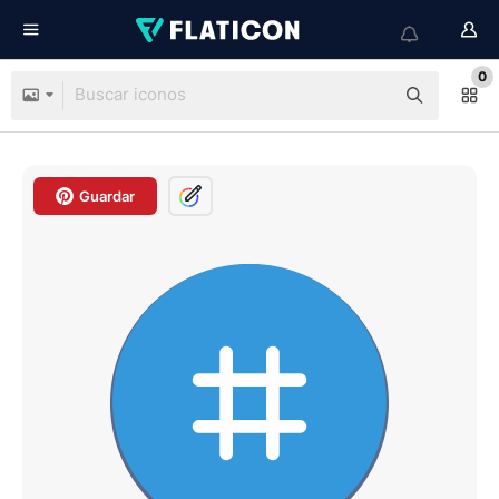
0
Guardar