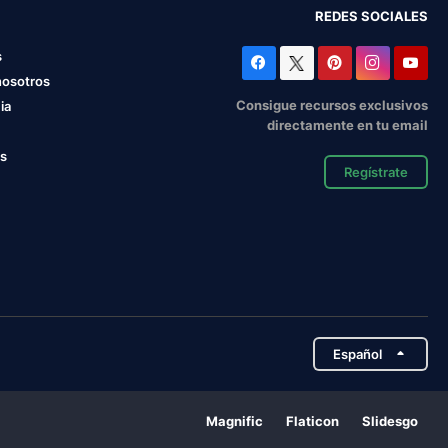
REDES SOCIALES
s
nosotros
Consigue recursos exclusivos
ia
directamente en tu email
os
Regístrate
Español
Magnific
Flaticon
Slidesgo