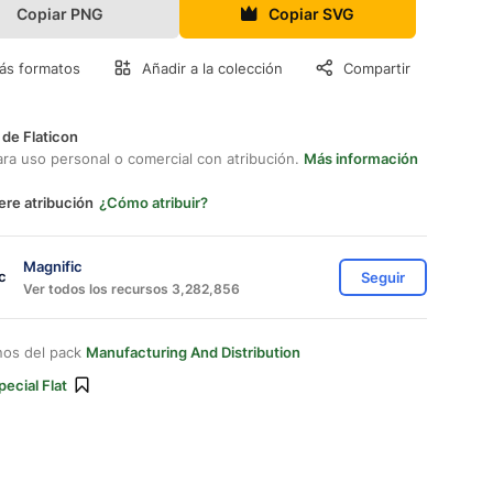
Copiar PNG
Copiar SVG
ás formatos
Añadir a la colección
Compartir
 de Flaticon
ara uso personal o comercial con atribución.
Más información
ere atribución
¿Cómo atribuir?
Magnific
Seguir
Ver todos los recursos 3,282,856
nos del pack
Manufacturing And Distribution
pecial Flat