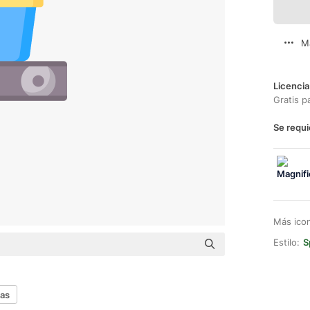
M
Licencia
Gratis p
Se requi
Más ico
Estilo:
S
mas