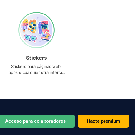
Stickers
Stickers para páginas web,
apps o cualquier otra interfaz
que necesites
Acceso para colaboradores
Hazte premium