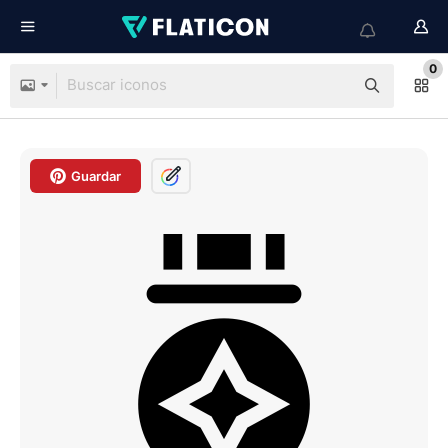
0
Guardar