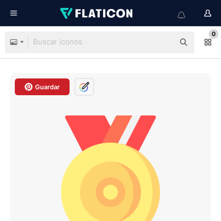
0
Guardar