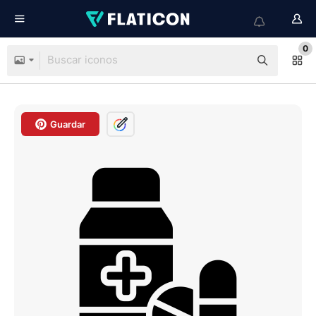
0
Guardar