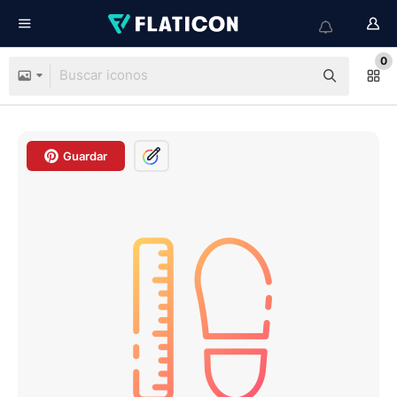
0
Guardar