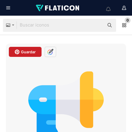
0
Guardar