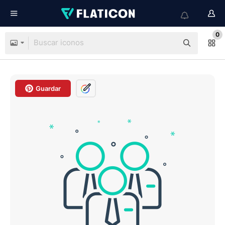
0
Guardar