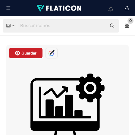
0
Guardar