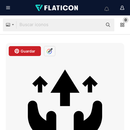
0
Guardar