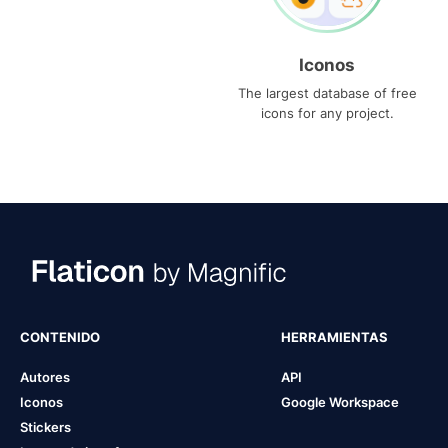
Iconos
The largest database of free
icons for any project.
CONTENIDO
HERRAMIENTAS
Autores
API
Iconos
Google Workspace
Stickers