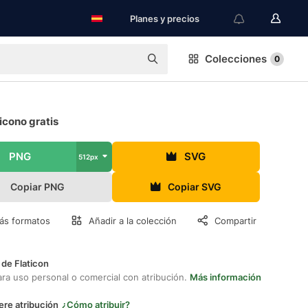
Planes y precios
Colecciones
0
icono gratis
PNG
SVG
512px
Copiar PNG
Copiar SVG
ás formatos
Añadir a la colección
Compartir
 de Flaticon
ara uso personal o comercial con atribución.
Más información
ere atribución
¿Cómo atribuir?