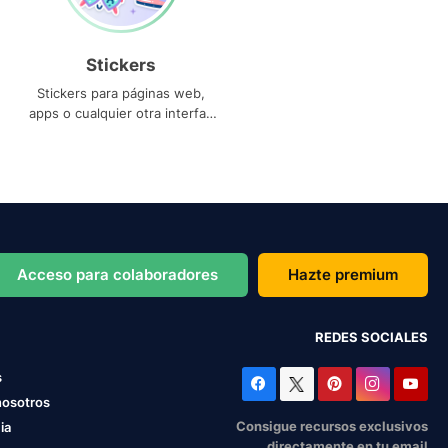
Stickers
Stickers para páginas web,
apps o cualquier otra interfaz
que necesites
Acceso para colaboradores
Hazte premium
REDES SOCIALES
s
nosotros
Consigue recursos exclusivos
ia
directamente en tu email