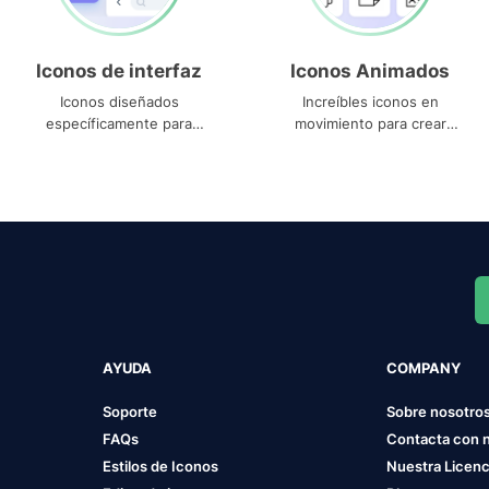
Iconos de interfaz
Iconos Animados
Iconos diseñados
Increíbles iconos en
específicamente para
movimiento para crear
interfaces
proyectos dinámicos
AYUDA
COMPANY
Soporte
Sobre nosotro
FAQs
Contacta con 
Estilos de Iconos
Nuestra Licenc