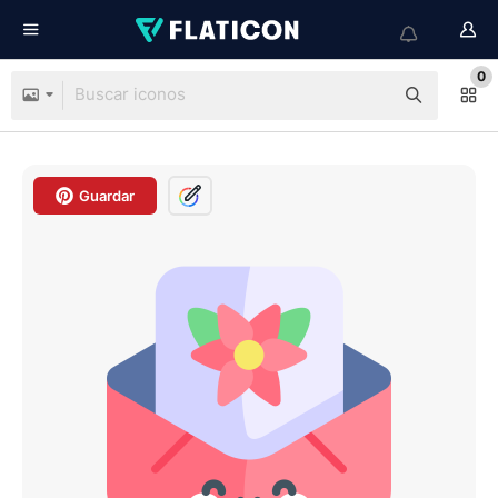
0
Guardar