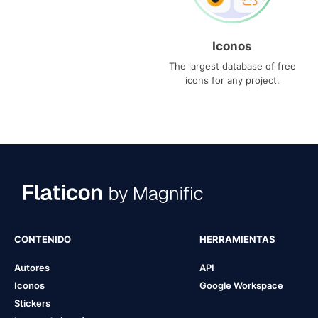
Iconos
The largest database of free
icons for any project.
CONTENIDO
HERRAMIENTAS
Autores
API
Iconos
Google Workspace
Stickers