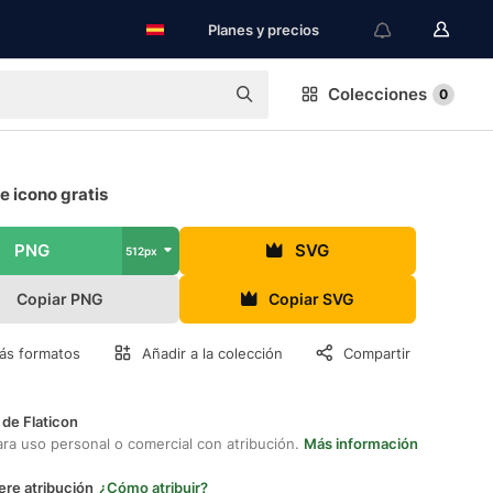
Planes y precios
Colecciones
0
 icono gratis
PNG
SVG
512px
Copiar PNG
Copiar SVG
ás formatos
Añadir a la colección
Compartir
 de Flaticon
ara uso personal o comercial con atribución.
Más información
ere atribución
¿Cómo atribuir?