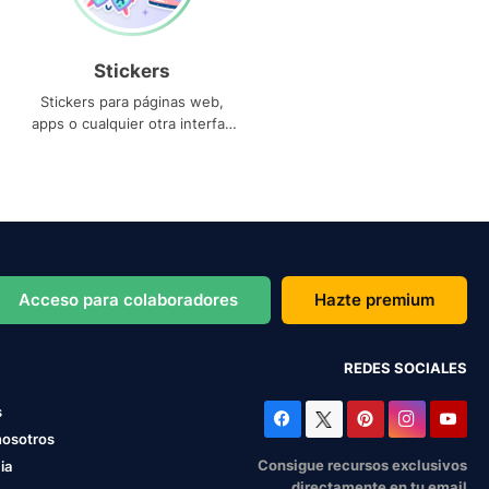
Stickers
Stickers para páginas web,
apps o cualquier otra interfaz
que necesites
Acceso para colaboradores
Hazte premium
REDES SOCIALES
s
nosotros
Consigue recursos exclusivos
ia
directamente en tu email