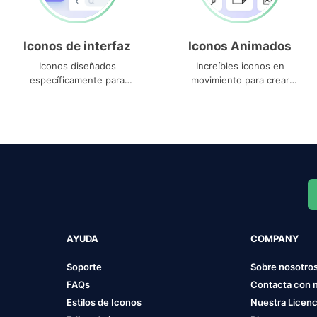
Iconos de interfaz
Iconos Animados
Iconos diseñados
Increíbles iconos en
específicamente para
movimiento para crear
interfaces
proyectos dinámicos
AYUDA
COMPANY
Soporte
Sobre nosotro
FAQs
Contacta con 
Estilos de Iconos
Nuestra Licenc