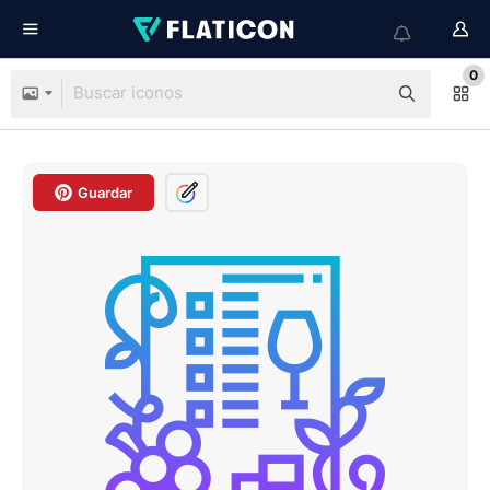
0
Guardar