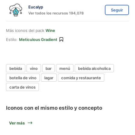
Eucalyp
Seguir
Ver todos los recursos 194,078
Más iconos del pack
Wine
Estilo:
Meticulous Gradient
bebida
vino
bar
menú
bebida alcoholica
botella de vino
lagar
comida y restaurante
carta de vinos
Iconos con el mismo estilo y concepto
Ver más