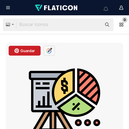
0
Guardar